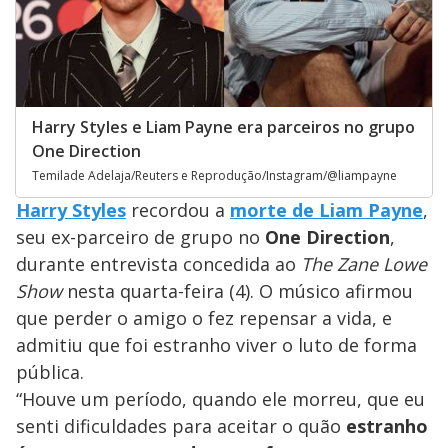
Harry Styles e Liam Payne era parceiros no grupo
One Direction
Temilade Adelaja/Reuters e Reprodução/Instagram/@liampayne
Harry Styles
recordou a
morte de Liam Payne
,
seu ex-parceiro de grupo no
One Direction
,
durante entrevista concedida ao
The Zane Lowe
Show
nesta quarta-feira (4). O músico afirmou
que perder o amigo o fez repensar a vida, e
admitiu que foi estranho viver o luto de forma
pública.
“Houve um período, quando ele morreu, que eu
senti dificuldades para aceitar o quão
estranho