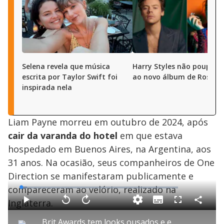
Selena revela que música
Harry Styles não poupa el
escrita por Taylor Swift foi
ao novo álbum de Rosalía
inspirada nela
Liam Payne morreu em outubro de 2024, após
cair da varanda do hotel
em que estava
hospedado em Buenos Aires, na Argentina, aos
31 anos. Na ocasião, seus companheiros de One
Direction se manifestaram publicamente e
compareceram ao velório, realizado na
L
o
a
Inglaterra.
S
d
u
C
P
V
A
F
e
b
o
l
o
v
u
d
t
m
a
l
a
l
:
Brit Awards tem looks ousados e entrada icônica de Dua Lipa
i
p
y
t
n
l