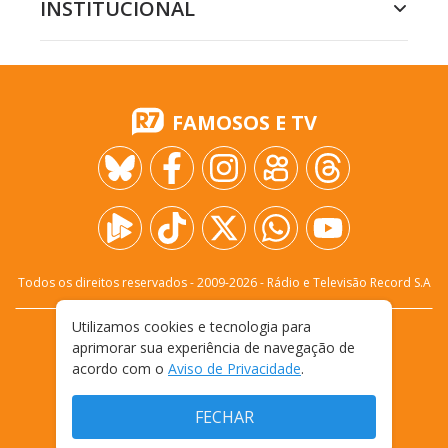
INSTITUCIONAL
FAMOSOS E TV
Todos os direitos reservados - 2009-
2026
- Rádio e Televisão Record S.A
Utilizamos cookies e tecnologia para
CARREIRA
FALE CONOSCO
PRIVACIDADE
aprimorar sua experiência de navegação de
TERMOS E CONDIÇÕES DE USO
acordo com o
Aviso de Privacidade
.
FECHAR