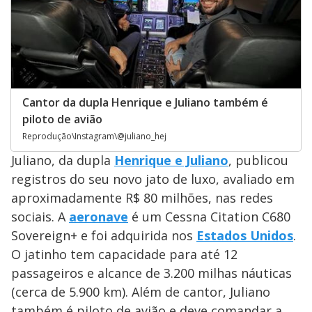
Cantor da dupla Henrique e Juliano também é
piloto de avião
Reprodução\Instagram\@juliano_hej
Juliano, da dupla
Henrique e Juliano
, publicou
registros do seu novo jato de luxo, avaliado em
aproximadamente R$ 80 milhões, nas redes
sociais. A
aeronave
é um Cessna Citation C680
Sovereign+ e foi adquirida nos
Estados Unidos
.
O jatinho tem capacidade para até 12
passageiros e alcance de 3.200 milhas náuticas
(cerca de 5.900 km). Além de cantor, Juliano
também é piloto de avião e deve comandar a