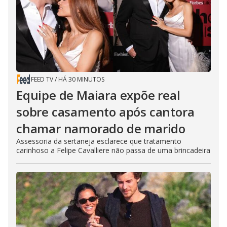
e
o
FEED TV
/
HÁ 30 MINUTOS
Equipe de Maiara expõe real
sobre casamento após cantora
chamar namorado de marido
Assessoria da sertaneja esclarece que tratamento
carinhoso a Felipe Cavalliere não passa de uma brincadeira