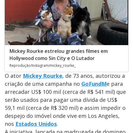
Mickey Rourke estrelou grandes filmes em
Hollywood como Sin City e O Lutador
Reprodução/Instagram/mickey_rourke_
O ator
Mickey Rourke
, de 73 anos, autorizou a
criação de uma campanha no
GoFundM
e para
arrecadar US$ 100 mil (cerca de R$ 541 mil) que
serão usados para pagar uma dívida de US$
59,1 mil (cerca de R$ 320 mil) e assim impedir o
despejo do imóvel onde vive em Los Angeles,
nos
Estados Unidos
.
A iniciativa, lançada na madrugada de domingo