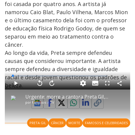
foi casada por quatro anos. A artista já
namorou Caio Blat, Paulo Vilhena, Marcos Mion
e o último casamento dela foi com o professor
de educação física Rodrigo Godoy, de quem se
separou em meio ao tratamento contra o
câncer.
Ao longo da vida, Preta sempre defendeu
causas que considerou importante. A artista
sempre defendeu a diversidade e igualdade
racial e desde jovem questionou os padrões de
L
o
a
beleza.
S
d
u
C
P
V
A
P
F
e
b
o
l
o
v
u
d
t
m
a
l
a
l
:
Urgente: morre a cantora Preta Gil, aos 50 anos, após longa batalha contra o câncer
i
p
y
t
n
l
1
t
a
a
ç
s
.
por
Famosos e TV
l
r
r
a
c
3
e
t
1
r
l
r
7
s
i
0
1
e
%
l
s
0
e
h
e
s
n
a
g
e
r
u
g
PRETA GIL
CÂNCER
MORTE
FAMOSOS E CELEBRIDADES
n
u
a
d
n
o
d
s
o