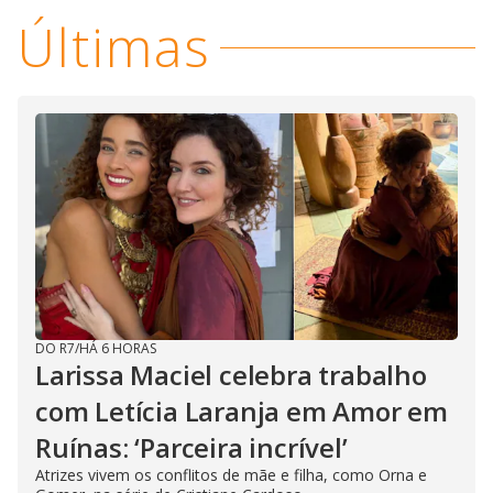
s
Últimas
y
M
V
u
d
o
i
d
e
DO R7
/
HÁ 6 HORAS
o
Larissa Maciel celebra trabalho
com Letícia Laranja em Amor em
Ruínas: ‘Parceira incrível’
Atrizes vivem os conflitos de mãe e filha, como Orna e