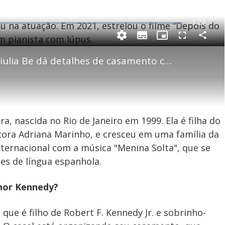
R
-
1:23
u na atuação. Em 2021, estrelou o filme “Depois do
e
m pianista com lúpus.
P
C
S
P
F
m
o
u
i
u
m
b
c
l
p
Gincanas, chinelo e doces: Giulia Be dá detalhes de casamento com Conor Kennedy no RJ
a
t
t
l
a
i
u
s
r
t
r
c
i
t
l
e
r
i
e
-
e
l
l
n
s
i
e
V
h
n
n
e
a
-
i
l
r
P
o
i
c
n
c
i
t
d
ra, nascida no Rio de Janeiro em 1999. Ela é filha do
u
g
a
a
r
d
e
ora Adriana Marinho, e cresceu em uma família da
e
T
internacional com a música "Menina Solta", que se
i
es de língua espanhola.
m
y
e
onor Kennedy?
que é filho de Robert F. Kennedy Jr. e sobrinho-