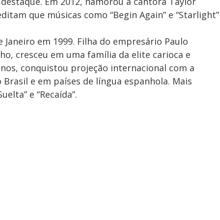
e destaque. Em 2012, namorou a cantora Taylor
editam que músicas como “Begin Again” e “Starlight”
de Janeiro em 1999. Filha do empresário Paulo
o, cresceu em uma família da elite carioca e
anos, conquistou projeção internacional com a
o Brasil e em países de língua espanhola. Mais
uelta” e “Recaída”.