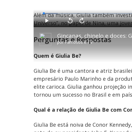
Além da música, Giulia também investi
L
o
a
Universo”, no papel de Nina, uma jove
d
P
V
A
e
l
o
v
d
a
l
a
:
y
t
n
7
Perguntas e Respostas
a
ç
.
r
a
1
por
Famosos e TV
1
r
7
0
1
%
s
0
e
s
Quem é Giulia Be?
g
e
u
g
n
u
d
n
o
d
Giulia Be é uma cantora e atriz brasilei
s
o
s
empresário Paulo Marinho e da produt
elite carioca. Giulia ganhou projeção 
tornou um sucesso no Brasil e em país
M
u
d
o
Qual é a relação de Giulia Be com C
Giulia Be está noiva de Conor Kennedy, 