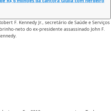
de R$ 6 milhões da cantora Giulia com herdeiro
obert F. Kennedy Jr., secretário de Saúde e Serviços
rinho-neto do ex-presidente assassinado John F.
Kennedy.