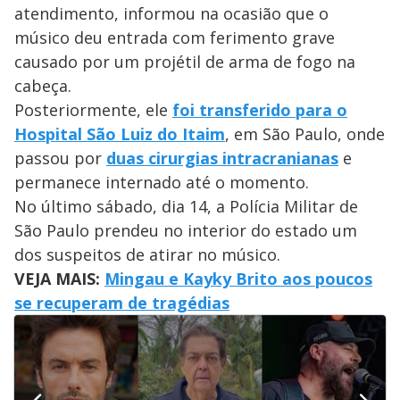
atendimento, informou na ocasião que o
músico deu entrada com ferimento grave
causado por um projétil de arma de fogo na
cabeça.
Posteriormente, ele
foi transferido para o
Hospital São Luiz do Itaim
, em São Paulo, onde
passou por
duas cirurgias intracranianas
e
permanece internado até o momento.
No último sábado, dia 14, a Polícia Militar de
São Paulo prendeu no interior do estado um
dos suspeitos de atirar no músico.
VEJA MAIS:
Mingau e Kayky Brito aos poucos
se recuperam de tragédias