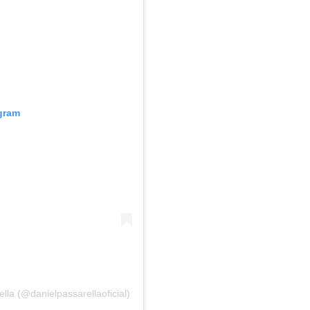
agram
lla (@danielpassarellaoficial)