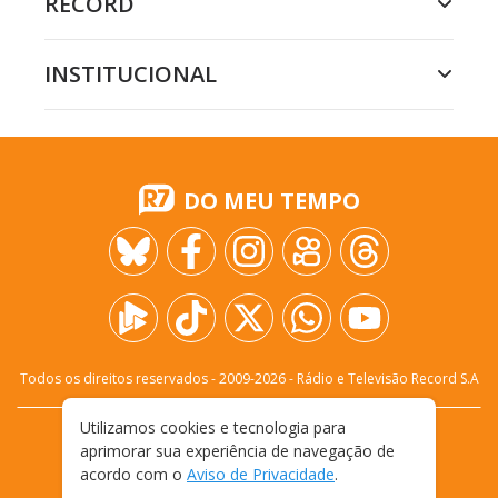
RECORD
INSTITUCIONAL
DO MEU TEMPO
Todos os direitos reservados - 2009-
2026
- Rádio e Televisão Record S.A
Utilizamos cookies e tecnologia para
CARREIRA
FALE CONOSCO
PRIVACIDADE
aprimorar sua experiência de navegação de
TERMOS E CONDIÇÕES DE USO
acordo com o
Aviso de Privacidade
.