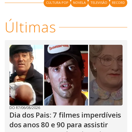
V
d
CULTURA POP
NOVELA
TELEVISÃO
RECORD
o
i
Últimas
d
e
o
DO R7
/
06/08/2026
Dia dos Pais: 7 filmes imperdíveis
dos anos 80 e 90 para assistir