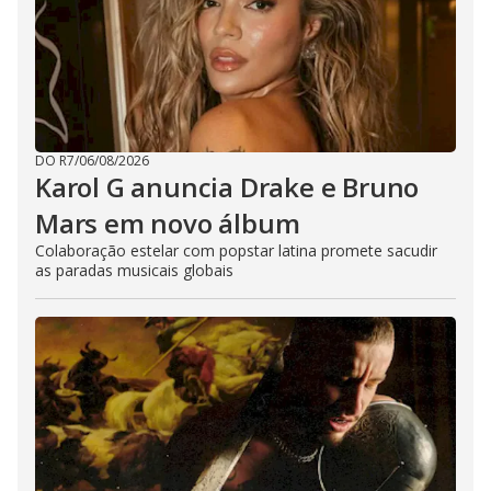
DO R7
/
06/08/2026
Karol G anuncia Drake e Bruno
Mars em novo álbum
Colaboração estelar com popstar latina promete sacudir
as paradas musicais globais