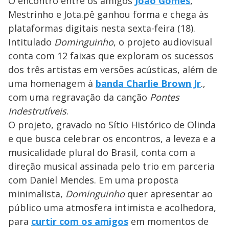
O encontro entre os amigos
João Gomes
,
Mestrinho e Jota.pê ganhou forma e chega às
plataformas digitais nesta sexta-feira (18).
Intitulado
Dominguinho
, o projeto audiovisual
conta com 12 faixas que exploram os sucessos
dos três artistas em versões acústicas, além de
uma homenagem à
banda Charlie Brown Jr
.,
com uma regravação da canção
Pontes
Indestrutíveis
.
O projeto, gravado no Sítio Histórico de Olinda
e que busca celebrar os encontros, a leveza e a
musicalidade plural do Brasil, conta com a
direção musical assinada pelo trio em parceria
com Daniel Mendes. Em uma proposta
minimalista,
Dominguinho
quer apresentar ao
público uma atmosfera intimista e acolhedora,
para
curtir com os amigos
em momentos de