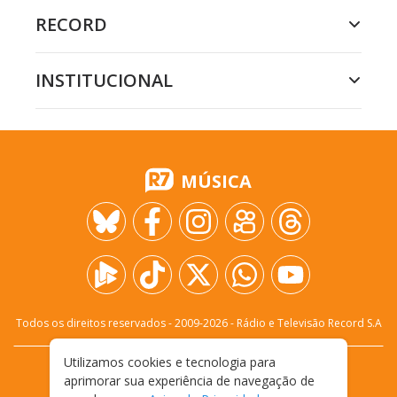
RECORD
INSTITUCIONAL
MÚSICA
Todos os direitos reservados - 2009-
2026
- Rádio e Televisão Record S.A
Utilizamos cookies e tecnologia para
CARREIRA
FALE CONOSCO
PRIVACIDADE
aprimorar sua experiência de navegação de
TERMOS E CONDIÇÕES DE USO