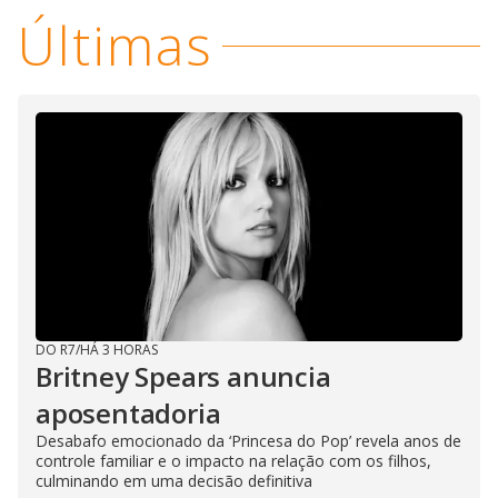
i
Últimas
d
e
o
DO R7
/
HÁ 3 HORAS
Britney Spears anuncia
aposentadoria
Desabafo emocionado da ‘Princesa do Pop’ revela anos de
controle familiar e o impacto na relação com os filhos,
culminando em uma decisão definitiva