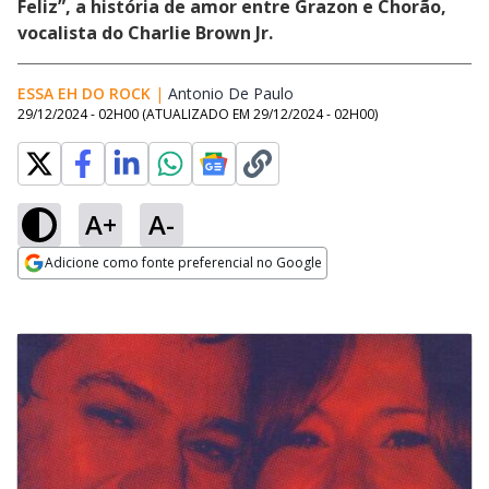
Feliz”, a história de amor entre Grazon e Chorão,
vocalista do Charlie Brown Jr.
ESSA EH DO ROCK
|
Antonio De Paulo
Opens in new window
29/12/2024 - 02H00
(ATUALIZADO EM
29/12/2024 - 02H00
)
A+
A-
Adicione como fonte preferencial no Google
Opens in new window