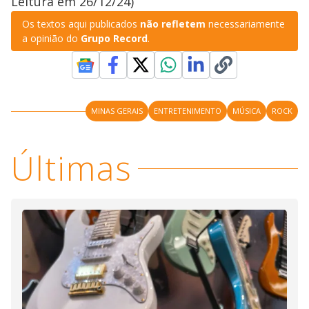
Leitura em 26/12/24)
Os textos aqui publicados
não refletem
necessariamente
a opinião do
Grupo Record
.
MINAS GERAIS
ENTRETENIMENTO
MÚSICA
ROCK
Últimas