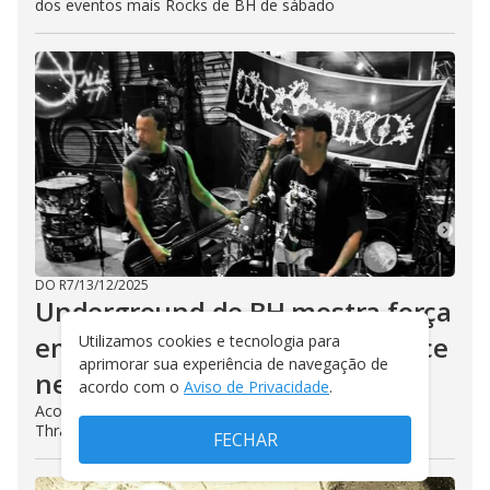
dos eventos mais Rocks de BH de sábado
DO R7
/
13/12/2025
Underground de BH mostra força
em festival autoral que acontece
Utilizamos cookies e tecnologia para
aprimorar sua experiência de navegação de
neste sábado
acordo com o
Aviso de Privacidade
.
Acontece neste sábado festival com Punk, Hardcore e
Thrash metal e adoção de cachorros; boa não?
FECHAR