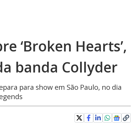
re ‘Broken Hearts’,
da banda Collyder
repara para show em São Paulo, no dia
Legends
ew window