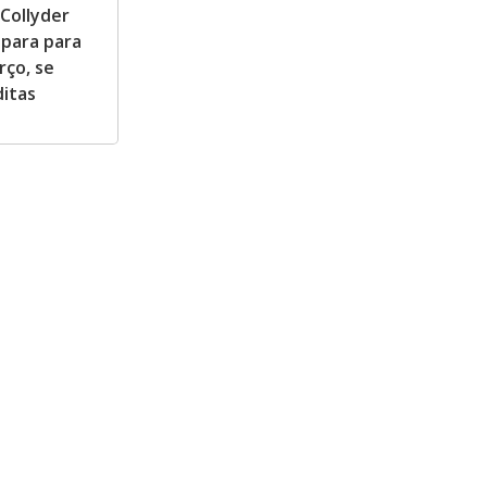
Collyder
epara para
rço, se
ditas