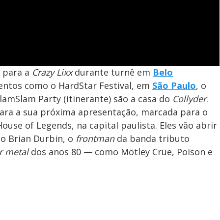
w para a
Crazy Lixx
durante turnê em
Belo
ventos como o HardStar Festival, em
São Paulo
, o
GlamSlam Party (itinerante) são a casa do
Collyder
.
para a sua próxima apresentação, marcada para o
ouse of Legends, na capital paulista. Eles vão abrir
no Brian Durbin, o
frontman
da banda tributo
r metal
dos anos 80 — como Mötley Crüe, Poison e