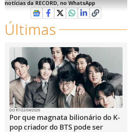
l
h
notícias da RECORD, no WhatsApp
e
s
n
a
g
e
r
u
g
n
u
a
d
n
o
d
s
o
Últimas
s
y
M
V
u
d
o
i
d
e
DO R7
/
22/04/2026
Por que magnata bilionário do K-
o
pop criador do BTS pode ser