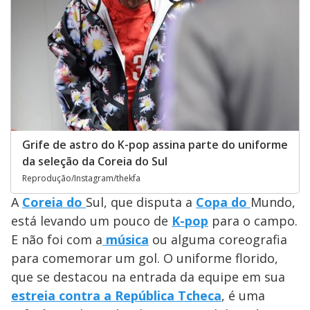
Grife de astro do K-pop assina parte do uniforme
da seleção da Coreia do Sul
Reprodução/Instagram/thekfa
A
Coreia do
Sul, que disputa a
Copa do
Mundo,
está levando um pouco de
K-pop
para o campo.
E não foi com a
música
ou alguma coreografia
para comemorar um gol. O uniforme florido,
que se destacou na entrada da equipe em sua
estreia contra a República Tcheca
, é uma