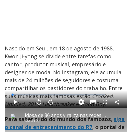
Nascido em Seul, em 18 de agosto de 1988,
Kwon Ji-yong se divide entre tarefas como
cantor, produtor musical, empresário e
designer de moda. No Instagram, ele acumula
mais de 24 milhões de seguidores e costuma
compartilhar os bastidores do trabalho. Entre
suas músicas mais famosas estão
Crooked
,
L
o
a
Untitled, 2014
,
Heartbreaker
e
Good Boy
.
S
d
u
C
P
V
A
P
F
e
b
o
l
o
v
u
d
t
m
a
l
a
l
:
Idosa de 86 anos viraliza nas redes sociais ao ganhar ingressos para o show do BTS
i
p
y
t
n
l
1
Para saber tudo do mundo dos famosos,
siga
t
a
a
ç
s
.
por
K Pop
l
r
r
a
c
7
e
t
1
r
r
9
o canal de entretenimento do R7
, o portal de
s
i
0
1
e
%
l
s
0
e