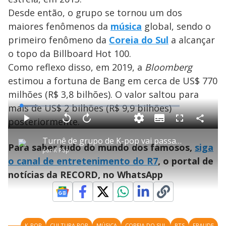
Desde então, o grupo se tornou um dos
maiores fenômenos da
música
global, sendo o
primeiro fenômeno da
Coreia do Sul
a alcançar
o topo da Billboard Hot 100.
Como reflexo disso, em 2019, a
Bloomberg
estimou a fortuna de Bang em cerca de US$ 770
milhões (R$ 3,8 bilhões). O valor saltou para
mais de US$ 2 bilhões (R$ 9,9 bilhões)
L
o
a
posteriormente.
S
d
u
C
P
V
A
P
F
e
b
o
l
o
v
u
d
t
m
a
l
a
l
:
Turnê de grupo de K-pop vai passar por diversos países, incluindo o Brasil
i
p
y
t
n
l
1
Para saber tudo do mundo dos famosos,
siga
t
a
a
ç
s
0
por
K Pop
l
r
r
a
c
.
e
t
1
r
l
r
5
o canal de entretenimento do R7
, o portal de
s
i
0
1
e
2
l
s
0
e
%
h
notícias da RECORD, no WhatsApp
e
s
n
a
g
e
r
u
g
n
u
a
d
n
o
d
s
o
s
K-POP
CULTURA POP
MÚSICA
COREIA DO SUL
BTS
FRAUDE