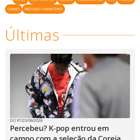
y
CRIMES
MERCADO FINANCEIRO
M
V
u
d
o
Últimas
i
d
e
o
DO R7
/
23/06/2026
Percebeu? K-pop entrou em
campo com a seleção da Coreia