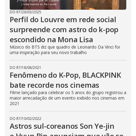
DO R7
/
26/03/2025
Perfil do Louvre em rede social
surpreende com astro do k-pop
escondido na Mona Lisa
Músico do BTS diz que quadro de Leonardo Da Vinci foi
uma inspiração para seu novo trabalho
DO R7
/
18/08/2021
Fenômeno do K-Pop, BLACKPINK
bate recorde nos cinemas
Filme lançado para celebrar os 5 anos do grupo registrou a
maior arrecadação de um evento exibido nos cinemas em
2021
DO R7
/
10/02/2022
Astros sul-coreanos Son Ye-jin
e Hyun Bin anunciam que vão se