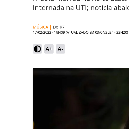
internada na UTI; notícia aba
MÚSICA
|
Do R7
17/02/2022 - 19H09
(ATUALIZADO EM
03/04/2024 - 22H20
)
A+
A-