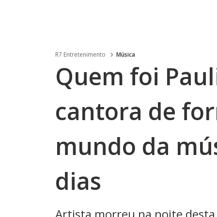
R7 Entretenimento
Música
Quem foi Paul
cantora de fo
mundo da mús
dias
Artista morreu na noite desta q