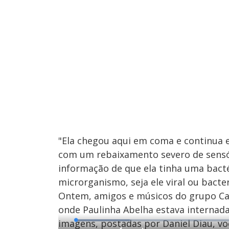
"Ela chegou aqui em coma e continua
com um rebaixamento severo de sensóri
informação de que ela tinha uma bact
microrganismo, seja ele viral ou bacter
Ontem, amigos e músicos do grupo Cal
onde Paulinha Abelha estava internad
imagens, postadas por Daniel Diau, v
L
o