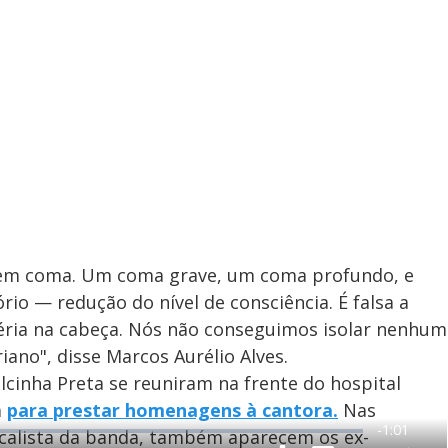
 em coma. Um coma grave, um coma profundo, e
o — redução do nível de consciência. É falsa a
éria na cabeça. Nós não conseguimos isolar nenhum
iano", disse Marcos Aurélio Alves.
cinha Preta se reuniram na frente do hospital
a
para prestar homenagens à cantora.
Nas
R
-
1:01
ocalista da banda, também aparecem os ex-