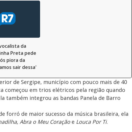
vocalista da
inha Preta pede
ós piora da
Vamos sair dessa'
terior de Sergipe, município com pouco mais de 40
ica começou em trios elétricos pela região quando
 ela também integrou as bandas Panela de Barro
e forró de maior sucesso da música brasileira, ela
madilha, Abra o Meu Coração
e
Louca Por Ti
.