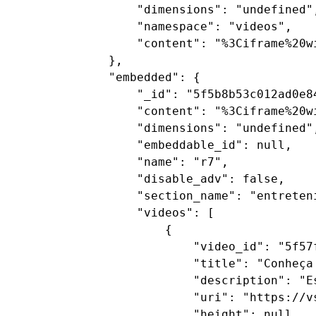
        "dimensions": "undefined",
        "namespace": "videos",

        "content": "%3Ciframe%20w
    },

    "embedded": {

        "_id": "5f5b8b53c012ad0e84
        "content": "%3Ciframe%20w
        "dimensions": "undefined",
        "embeddable_id": null,

        "name": "r7",

        "disable_adv": false,

        "section_name": "entreteni
        "videos": [

            {

                "video_id": "5f57f
                "title": "Conheça
                "description": "E
                "uri": "https://v
                "height": null,
