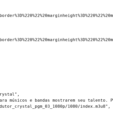
border%3D%220%22%20marginheight%3D%220%22%20m
border%3D%220%22%20marginheight%3D%220%22%20m
ystal",

ara músicos e bandas mostrarem seu talento. P
dutor_crystal_pgm_03_1080p/1080/index.m3u8",
