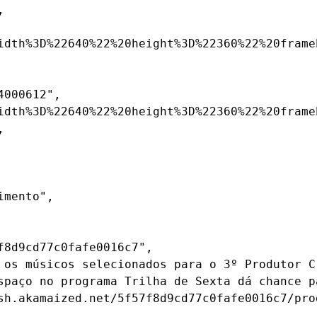


idth%3D%22640%22%20height%3D%22360%22%20frame
000612",

idth%3D%22640%22%20height%3D%22360%22%20frame


mento",

8d9cd77c0fafe0016c7",

 os músicos selecionados para o 3º Produtor Cr
spaço no programa Trilha de Sexta dá chance p
sh.akamaized.net/5f57f8d9cd77c0fafe0016c7/pro