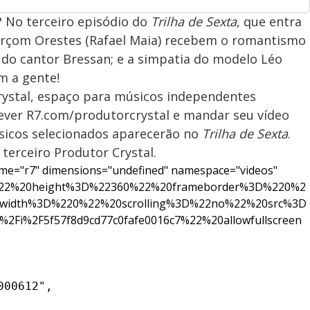
 No terceiro episódio do
Trilha de Sexta
, que entra
 garçom Orestes (Rafael Maia) recebem o romantismo
a do cantor Bressan; e a simpatia do modelo Léo
m a gente!
rystal, espaço para músicos independentes
rever R7.com/produtorcrystal e mandar seu vídeo
icos selecionados aparecerão no
Trilha de Sexta
.
 terceiro Produtor Crystal.
me="r7" dimensions="undefined" namespace="videos"
%22%20height%3D%22360%22%20frameborder%3D%220%2
width%3D%220%22%20scrolling%3D%22no%22%20src%3D
2Fi%2F5f57f8d9cd77c0fafe0016c7%22%20allowfullscreen
00612",
