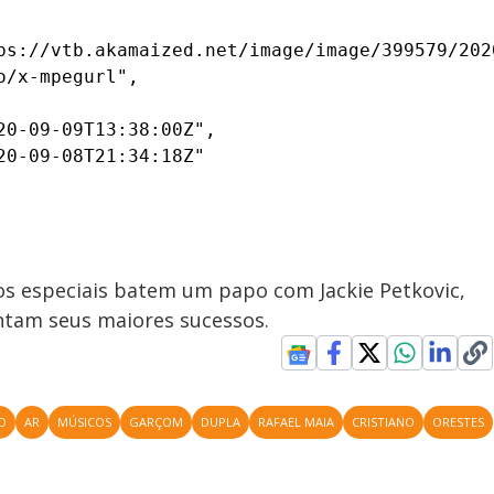
ps://vtb.akamaized.net/image/image/399579/202
/x-mpegurl",

0-09-09T13:38:00Z",

0-09-08T21:34:18Z"

os especiais batem um papo com Jackie Petkovic,
antam seus maiores sucessos.
O
AR
MÚSICOS
GARÇOM
DUPLA
RAFAEL MAIA
CRISTIANO
ORESTES