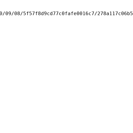
0/09/08/5f57f8d9cd77c0fafe0016c7/278a117c06b5