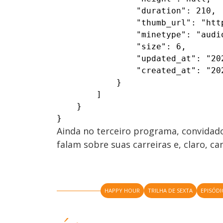
                "duration": 210,

                "thumb_url": "htt
                "minetype": "audio
                "size": 6,

                "updated_at": "202
                "created_at": "202
            }

        ]

    }

}
Ainda no terceiro programa, convidad
falam sobre suas carreiras e, claro, c
HAPPY HOUR
TRILHA DE SEXTA
EPISÓDI