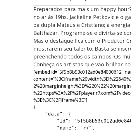
Preparados para mais um happy hour?
no ar às 19hs, Jackeline Petkovic e o
da dupla Mateus e Cristiano; a energi
Balthazar. Programe-se e divirta-se co
Mas o destaque fica com o Produtor C
mostrarem seu talento. Basta se insc
preenchendo todos os campos. Os mús
Conheça os artistas que vão brilhar no
[embed id="5f5b8b53c012ad0e84000612" na
content="%3Ciframe%20width%3D%22640
2%20marginheight%3D%220%22%20margin
%22https%3A%2F%2Fplayer.r7.com%2Fvideo%
%3E%3C%2Fiframe%3E"]
{

    "data": {

        "id": "5f5b8b53c012ad0e840
        "name": "r7",
