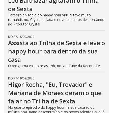
Léo Balthazar agitaram o Trilha
de Sexta
Terceiro episódio do happy hour virtual teve muito
romantismo, Crystal gelada e novos talentos despontando
no Produtor Crystal
DO R7
/
18/09/2020
Assista ao Trilha de Sexta e leve o
happy hour para dentro da sua
casa
O programa vai ao ar às 19h, no YouTube da Record TV
DO R7
/
19/09/2020
Higor Rocha, "Eu, Trovador" e
Mariana de Moraes deram o que
falar no Trilha de Sexta
No quarto episódio do happy hour na sua casa rolou
música boa, papo descontraído e os novos talentos que já