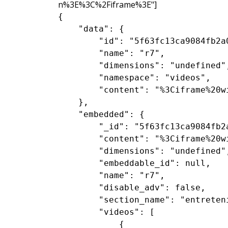
n%3E%3C%2Fiframe%3E"]
{

    "data": {

        "id": "5f63fc13ca9084fb2a0
        "name": "r7",

        "dimensions": "undefined",
        "namespace": "videos",

        "content": "%3Ciframe%20w
    },

    "embedded": {

        "_id": "5f63fc13ca9084fb2a
        "content": "%3Ciframe%20w
        "dimensions": "undefined",
        "embeddable_id": null,

        "name": "r7",

        "disable_adv": false,

        "section_name": "entreteni
        "videos": [

            {
