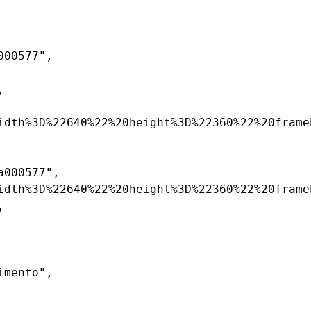
00577",



idth%3D%22640%22%20height%3D%22360%22%20frame
000577",

idth%3D%22640%22%20height%3D%22360%22%20frame


mento",
