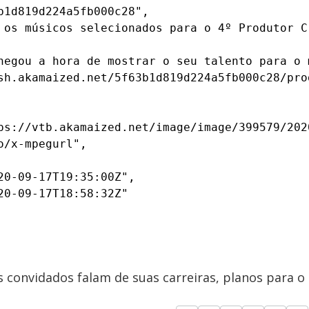
1d819d224a5fb000c28",

 os músicos selecionados para o 4º Produtor C
hegou a hora de mostrar o seu talento para o 
sh.akamaized.net/5f63b1d819d224a5fb000c28/pro
ps://vtb.akamaized.net/image/image/399579/202
/x-mpegurl",

0-09-17T19:35:00Z",

0-09-17T18:58:32Z"

convidados falam de suas carreiras, planos para o