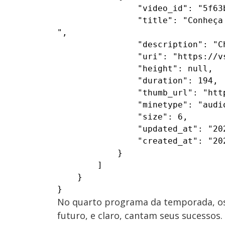
                "video_id": "5f63b
                "title": "Conheça
",

                "description": "C
                "uri": "https://v
                "height": null,

                "duration": 194,

                "thumb_url": "htt
                "minetype": "audio
                "size": 6,

                "updated_at": "202
                "created_at": "202
            }

        ]

    }

}
No quarto programa da temporada, os 
futuro, e claro, cantam seus sucessos.