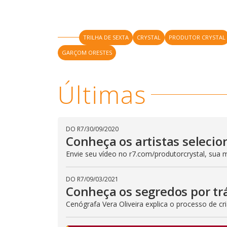
TRILHA DE SEXTA
CRYSTAL
PRODUTOR CRYSTAL
GARÇOM ORESTES
Últimas
DO R7
/
30/09/2020
Conheça os artistas selecio
Envie seu vídeo no r7.com/produtorcrystal, sua 
DO R7
/
09/03/2021
Conheça os segredos por trá
Cenógrafa Vera Oliveira explica o processo de 