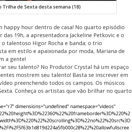
o Trilha de Sexta desta semana (18)
m happy hour dentro de casa! No quarto episódio
tir das 19h, a apresentadora Jackeline Petkovic e o
o talentoso Higor Rocha e banda; o trio
ista em estilo e apaixonada por moda, Mariana de
om a gente!
ar seu talento? No Produtor Crystal há um espaço
entes mostrem seu talento! Basta se inscrever em
 vídeo preenchendo todos os campos. Os músicos
exta. Conheça os artistas que vão brilhar no quarto
e="r7" dimensions="undefined" namespace="videos"
%22%20height%3D%22360%22%20frameborder%3D%220%2
width%3D%220%22%20scrolling%3D%22no%22%20src%3D
%2Fi%2F5f63b1d819d224a5fb000c28%22%20allowfullscree