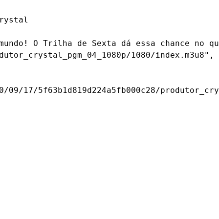
rystal
mundo! O Trilha de Sexta dá essa chance no qu
dutor_crystal_pgm_04_1080p/1080/index.m3u8",

0/09/17/5f63b1d819d224a5fb000c28/produtor_cry