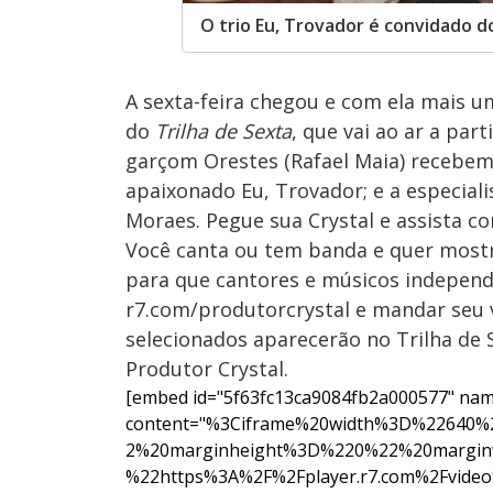
O trio Eu, Trovador é convidado d
A sexta-feira chegou e com ela mais u
do
Trilha de Sexta
, que vai ao ar a par
garçom Orestes (Rafael Maia) recebem 
apaixonado Eu, Trovador; e a especial
Moraes. Pegue sua Crystal e assista c
Você canta ou tem banda e quer mostr
para que cantores e músicos independ
r7.com/produtorcrystal e mandar seu
selecionados aparecerão no Trilha de S
Produtor Crystal.
[embed id="5f63fc13ca9084fb2a000577" nam
content="%3Ciframe%20width%3D%22640
2%20marginheight%3D%220%22%20margin
%22https%3A%2F%2Fplayer.r7.com%2Fvideo