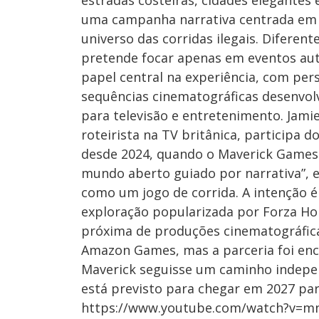
estradas costeiras, cidades elegantes 
uma campanha narrativa centrada em d
universo das corridas ilegais. Difere
pretende focar apenas em eventos auto
papel central na experiência, com per
sequências cinematográficas desenvol
para televisão e entretenimento. Jami
roteirista na TV britânica, participa 
desde 2024, quando o Maverick Games
mundo aberto guiado por narrativa”, 
como um jogo de corrida. A intenção é
exploração popularizada por Forza H
próxima de produções cinematográficas.
Amazon Games, mas a parceria foi ence
Maverick seguisse um caminho indepen
está previsto para chegar em 2027 para
https://www.youtube.com/watch?v=