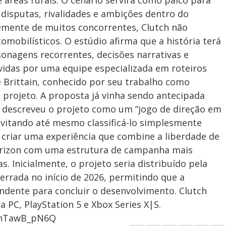
e áreas rurais. O cenário servirá como palco para
isputas, rivalidades e ambições dentro do
ntemente de muitos concorrentes, Clutch não
mobilísticos. O estúdio afirma que a história terá
sonagens recorrentes, decisões narrativas e
vidas por uma equipe especializada em roteiros
e Brittain, conhecido por seu trabalho como
do projeto. A proposta já vinha sendo antecipada
 descreveu o projeto como um “jogo de direção em
evitando até mesmo classificá-lo simplesmente
 criar uma experiência que combine a liberdade de
orizon com uma estrutura de campanha mais
 Inicialmente, o projeto seria distribuído pela
rrada no início de 2026, permitindo que a
dente para concluir o desenvolvimento. Clutch
 PC, PlayStation 5 e Xbox Series X|S.
mnTawB_pN6Q