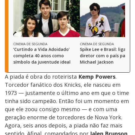
CINEMA DE SEGUNDA
CINEMA DE SEGUNDA
‘Curtindo a Vida Adoidado’
Spike Lee e Brasil: ligação
completa 40 anos como
diretor com o país passa 
símbolo da juventude ideal
Michael Jackson
A piada é obra do roteirista
Kemp Powers
.
Torcedor fanático dos Knicks, ele nasceu em
1973 — justamente o último ano em que o time
tinha sido campeão. Então foi um momento em
que ele zoou consigo mesmo — e com uma
geração enorme de torcedores de Nova York.
Agora, seis anos depois, a piada não faz mais
sentido. Afinal, comandados por
Jalen Brunson
,