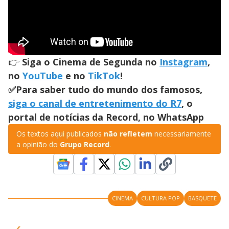
👉
Siga o Cinema de Segunda no
Instagram
,
no
YouTube
e no
TikTok
!
✅Para saber tudo do mundo dos famosos,
siga o canal de entretenimento do R7
, o
portal de notícias da Record, no WhatsApp
Os textos aqui publicados
não refletem
necessariamente
a opinião do
Grupo Record
.
CINEMA
CULTURA POP
BASQUETE