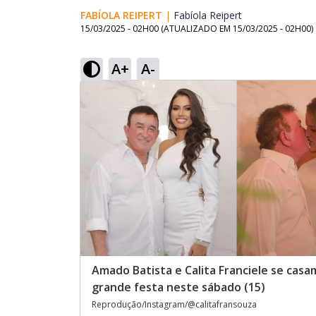
FABÍOLA REIPERT
|
Fabíola Reipert
Opens in new w
15/03/2025 - 02H00
(ATUALIZADO EM
15/03/2025 - 02H00
)
A+
A-
Amado Batista e Calita Franciele se cas
grande festa neste sábado (15)
Reprodução/Instagram/@calitafransouza