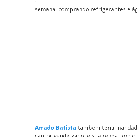
semana, comprando refrigerantes e 
Amado Batista
também teria mandado 
cantor vende gado, e sua renda com o 