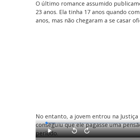
O último romance assumido publicame
23 anos. Ela tinha 17 anos quando co
anos, mas não chegaram a se casar ofi
No entanto, a jovem entrou na Justiça
conseguiu que ele pagasse uma pensão
L
o
a
período.
d
P
V
A
e
l
o
v
d