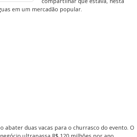
compartilhar que estava, nesta
águas em um mercadão popular.
abater duas vacas para o churrasco do evento. O
negócio ultrapassa R$ 120 milhões por ano.