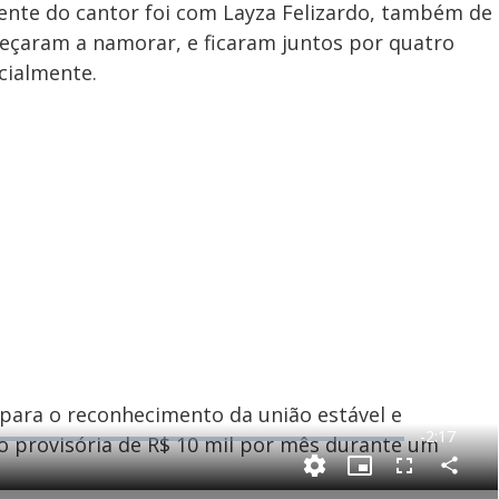
nte do cantor foi com Layza Felizardo, também de
meçaram a namorar, e ficaram juntos por quatro
cialmente.
 para o reconhecimento da união estável e
R
-
2:17
 provisória de R$ 10 mil por mês durante um
e
C
P
F
m
o
i
u