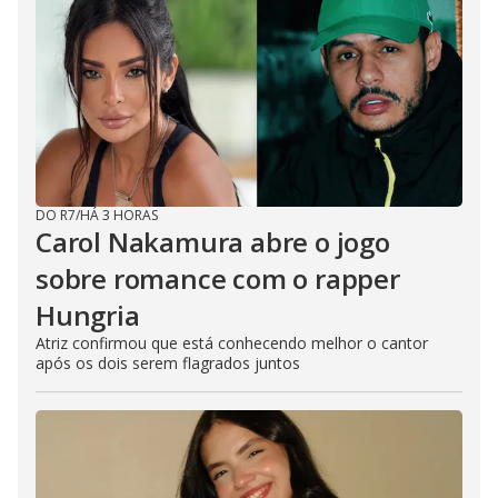
d
e
o
DO R7
/
HÁ 3 HORAS
Carol Nakamura abre o jogo
sobre romance com o rapper
Hungria
Atriz confirmou que está conhecendo melhor o cantor
após os dois serem flagrados juntos