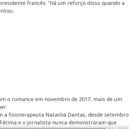
presidente francês. “Há um reforço disso quando a
entou.
m o romance em novembro de 2017, mais de um
er.
m a fisioterapeuta Natasha Dantas, desde setembro
 Fátima e o jornalista nunca demonstraram que
R
-
1:24