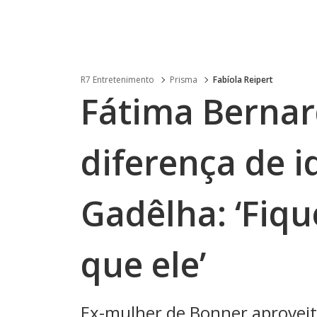
R7 Entretenimento
Prisma
Fabíola Reipert
Fátima Bernar
diferença de 
Gadêlha: ‘Fiq
que ele’
Ex-mulher de Bonner aproveito