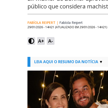
público que considera machis
FABÍOLA REIPERT
|
Fabíola Reipert
Opens in new w
29/01/2026 - 14H21
(ATUALIZADO EM
29/01/2026 - 14H21
)
A+
A-
LEIA AQUI O RESUMO DA NOTÍCIA