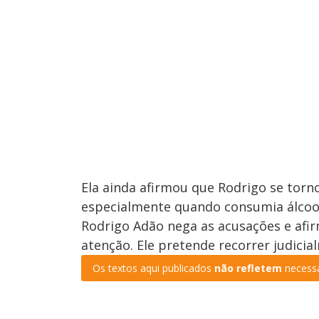
Ela ainda afirmou que Rodrigo se tor
especialmente quando consumia álcoo
Rodrigo Adão nega as acusações e afi
atenção. Ele pretende recorrer judici
Os textos aqui publicados
não refletem
necessa