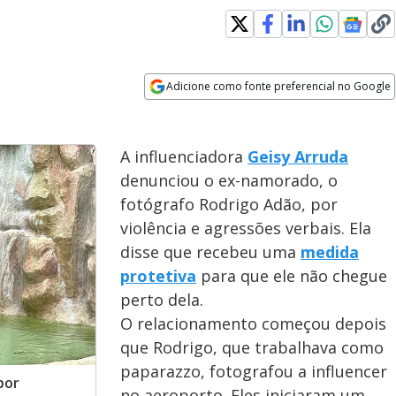
indow
Adicione como fonte preferencial no Google
Opens in new window
A influenciadora
Geisy Arruda
denunciou o ex-namorado, o
fotógrafo Rodrigo Adão, por
violência e agressões verbais. Ela
disse que recebeu uma
medida
protetiva
para que ele não chegue
perto dela.
O relacionamento começou depois
que Rodrigo, que trabalhava como
paparazzo, fotografou a influencer
por
no aeroporto. Eles iniciaram um