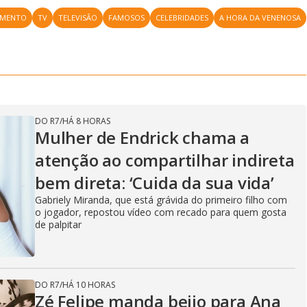
IMENTO
TV
TELEVISÃO
FAMOSOS
CELEBRIDADES
A HORA DA VENENOSA
DO R7
/
HÁ 8 HORAS
Mulher de Endrick chama a
atenção ao compartilhar indireta
bem direta: ‘Cuida da sua vida’
Gabriely Miranda, que está grávida do primeiro filho com
o jogador, repostou vídeo com recado para quem gosta
de palpitar
DO R7
/
HÁ 10 HORAS
Zé Felipe manda beijo para Ana