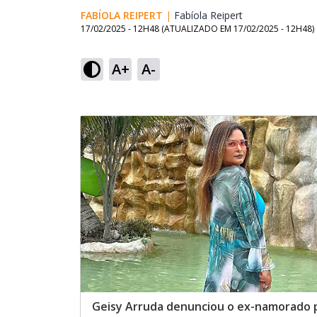
FABÍOLA REIPERT
|
Fabíola Reipert
Opens in new w
17/02/2025 - 12H48
(ATUALIZADO EM
17/02/2025 - 12H48
)
A+
A-
Geisy Arruda denunciou o ex-namorado 