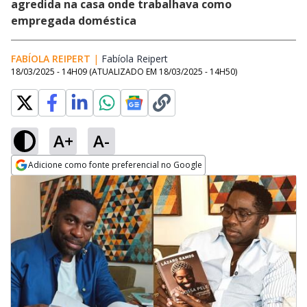
agredida na casa onde trabalhava como
empregada doméstica
FABÍOLA REIPERT
|
Fabíola Reipert
Opens in new window
18/03/2025 - 14H09
(ATUALIZADO EM
18/03/2025 - 14H50
)
A+
A-
Adicione como fonte preferencial no Google
Opens in new window