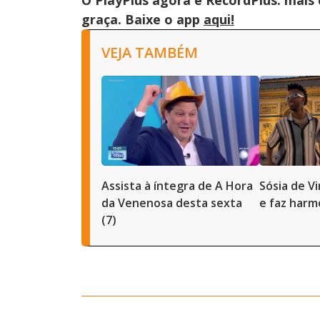
O PlayPlus agora é RecordPlus: mais
graça. Baixe o app
aqui!
VEJA TAMBÉM
Assista à íntegra de A Hora
Sósia de Vi
da Venenosa desta sexta
e faz harm
(7)