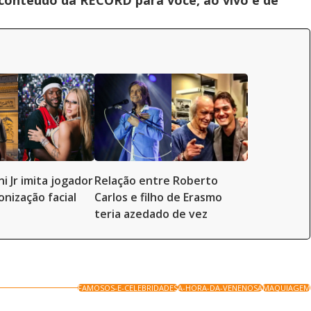
 conteúdo da RECORD para você, ao vivo e de
ni Jr imita jogador
Relação entre Roberto
onização facial
Carlos e filho de Erasmo
teria azedado de vez
FAMOSOS-E-CELEBRIDADES
A-HORA-DA-VENENOSA
MAQUIAGEM