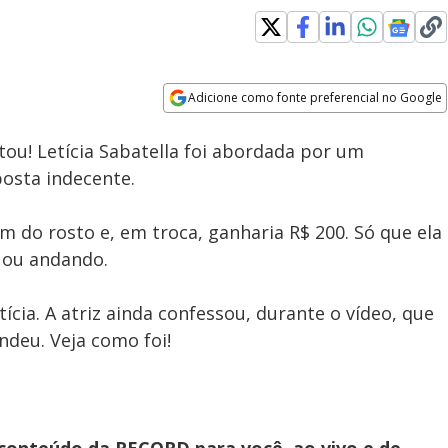
Adicione como fonte preferencial no Google
Subtitles
Velocidade
Opens in new window
tou! Letícia Sabatella foi abordada por um
posta indecente.
em do rosto e, em troca, ganharia R$ 200. Só que ela
uou andando.
ícia. A atriz ainda confessou, durante o vídeo, que
deu. Veja como foi!