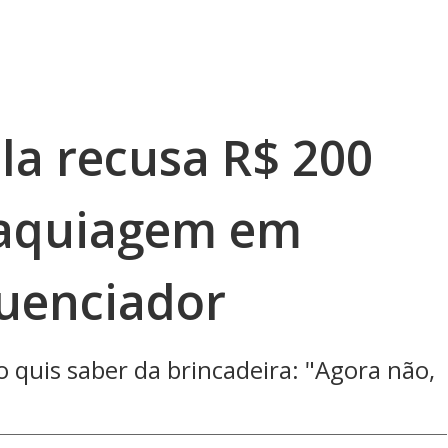
lla recusa R$ 200
maquiagem em
luenciador
o quis saber da brincadeira: "Agora não,