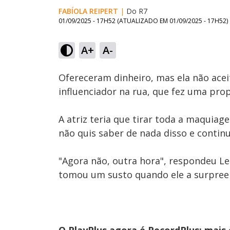
FABÍOLA REIPERT
|
Do R7
01/09/2025 - 17H52
(ATUALIZADO EM
01/09/2025 - 17H52
)
Loaded
:
44.66%
A+
A-
Ativar
Som
Ofereceram dinheiro, mas ela não acei
influenciador na rua, que fez uma pro
A atriz teria que tirar toda a maquiag
não quis saber de nada disso e contin
"Agora não, outra hora", respondeu Let
tomou um susto quando ele a surpreen