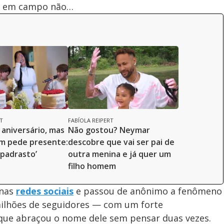
 só em campo não…
T
FABÍOLA REIPERT
 aniversário, mas
Não gostou? Neymar
em pede presente:
descobre que vai ser pai de
padrasto’
outra menina e já quer um
filho homem
 nas
redes sociais
e passou de anônimo a fenômeno
milhões de seguidores — com um forte
 que abraçou o nome dele sem pensar duas vezes.