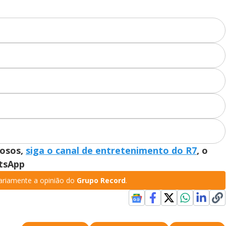
mosos,
siga o canal de entretenimento do R7
, o
atsApp
riamente a opinião do
Grupo Record
.