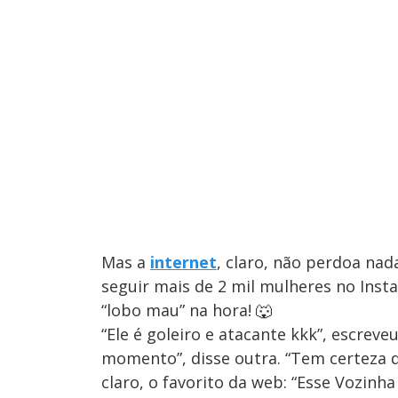
Mas a
internet
, claro, não perdoa na
seguir mais de 2 mil mulheres no Ins
“lobo mau” na hora! 🐺
“Ele é goleiro e atacante kkk”, escrev
momento”, disse outra. “Tem certeza qu
claro, o favorito da web: “Esse Vozinh