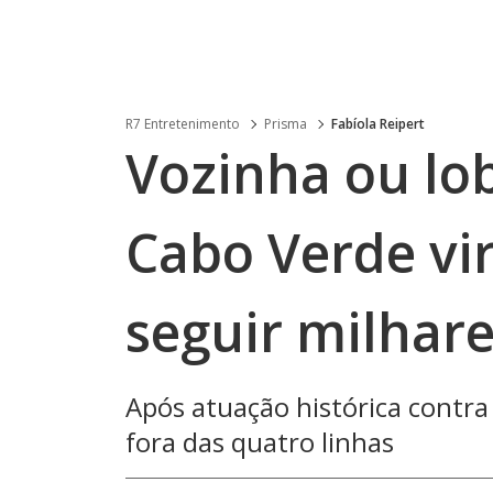
R7 Entretenimento
Prisma
Fabíola Reipert
Vozinha ou lo
Cabo Verde vir
seguir milhar
Após atuação histórica contr
fora das quatro linhas