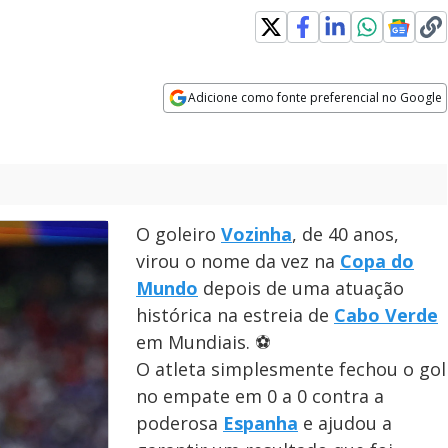
indow
Adicione como fonte preferencial no Google
Opens in new window
O goleiro
Vozinha
, de 40 anos,
virou o nome da vez na
Copa do
Mundo
depois de uma atuação
histórica na estreia de
Cabo Verde
em Mundiais. ⚽
O atleta simplesmente fechou o gol
no empate em 0 a 0 contra a
poderosa
Espanha
e ajudou a