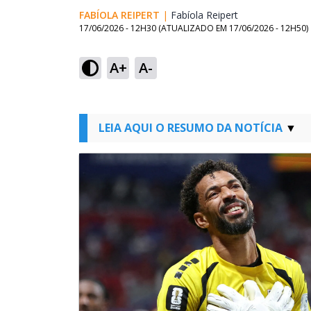
FABÍOLA REIPERT
|
Fabíola Reipert
Opens in new w
17/06/2026 - 12H30
(ATUALIZADO EM
17/06/2026 - 12H50
)
A+
A-
LEIA AQUI O RESUMO DA NOTÍCIA