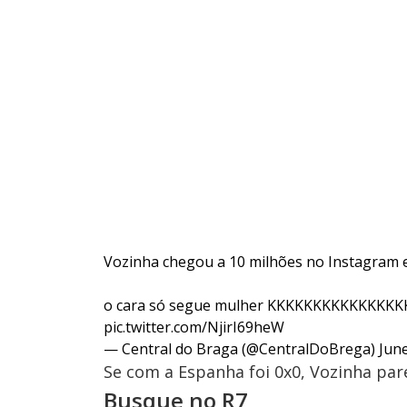
Vozinha chegou a 10 milhões no Instagram e
o cara só segue mulher KKKKKKKKKKKK
pic.twitter.com/NjirI69heW
— Central do Braga (@CentralDoBrega)
June
Se com a Espanha foi 0x0, Vozinha pa
Busque no R7