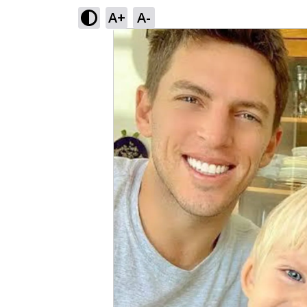
A+
A-