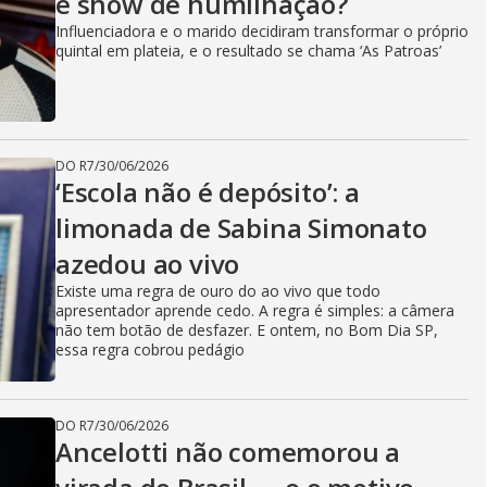
é show de humilhação?
Influenciadora e o marido decidiram transformar o próprio
quintal em plateia, e o resultado se chama ‘As Patroas’
DO R7
/
30/06/2026
‘Escola não é depósito’: a
limonada de Sabina Simonato
azedou ao vivo
Existe uma regra de ouro do ao vivo que todo
apresentador aprende cedo. A regra é simples: a câmera
não tem botão de desfazer. E ontem, no Bom Dia SP,
essa regra cobrou pedágio
DO R7
/
30/06/2026
Ancelotti não comemorou a