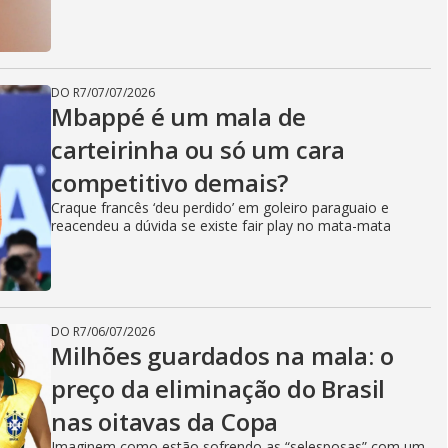
DO R7
/
07/07/2026
Mbappé é um mala de
carteirinha ou só um cara
competitivo demais?
Craque francês ‘deu perdido’ em goleiro paraguaio e
reacendeu a dúvida se existe fair play no mata-mata
DO R7
/
06/07/2026
Milhões guardados na mala: o
preço da eliminação do Brasil
nas oitavas da Copa
Imaginem como estão sofrendo as “selesposas” com um