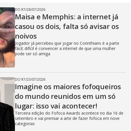
V
DO R7
/
28/07/2026
Maisa e Memphis: a internet já
i
casou os dois, falta só avisar os
noivos
d
Jogador já percebeu que jogar no Corinthians é a parte
fácil; difícil é convencer a internet de que uma mulher
pode ser só amiga
e
DO R7
/
23/07/2026
Imagine os maiores fofoqueiros
o
do mundo reunidos em um só
lugar: isso vai acontecer!
Terceira edição do Fofoca Awards acontece no dia 16 de
setembro e vai premiar a arte de fazer fofoca em nove
categorias