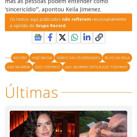
mas as pessoas podem entender como
‘sincericídio’”, apontou Keila Jimenez.
Os textos aqui publicados
não refletem
necessariamente
a opinião do
Grupo Record
.
RECORD
HOJE EM DIA
DIÁRIO DAS CELEBRIDADES
BLOG DA KEILA
JUJU SALIMENI
JOJO TODYNHO
JUJU SALIMENI CRITICA JOJO TODYNHO
Últimas