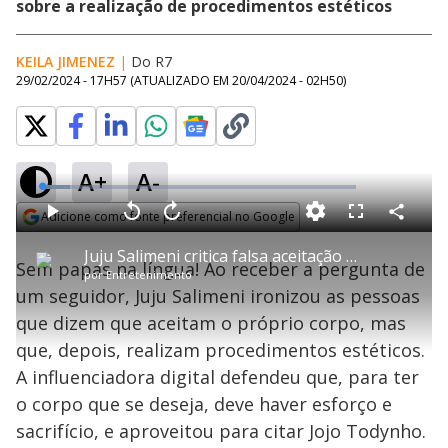
sobre a realização de procedimentos estéticos
KEILA JIMENEZ
|
Do R7
29/02/2024 - 17H57
(ATUALIZADO EM
20/04/2024 - 02H50
)
A+
A-
L
o
a
Adicione como fonte preferencial no Google
d
C
P
V
A
P
F
e
o
l
o
v
u
Opens in new window
d
m
a
l
a
l
:
Juju Salimeni critica falsa aceitação do corpo e usa Jojo Todynho como exemplo
p
y
t
n
l
9
Sem papas na língua! Ao receber a pergunta de
a
a
ç
s
.
por
Entretenimento
r
r
a
c
0
t
1
r
l
r
0
um seguidor, Juju Salimeni ironizou as pessoas
i
0
1
e
%
l
s
0
e
h
que dizem que aceitam o próprio corpo, mas
e
s
n
a
g
e
r
u
g
que, depois, realizam procedimentos estéticos.
n
u
a
d
n
o
d
A influenciadora digital defendeu que, para ter
s
o
s
o corpo que se deseja, deve haver esforço e
y
sacrifício, e aproveitou para citar Jojo Todynho.