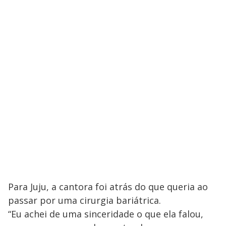
M
V
u
d
o
i
d
e
o
Para Juju, a cantora foi atrás do que queria ao
passar por uma cirurgia bariátrica.
“Eu achei de uma sinceridade o que ela falou,