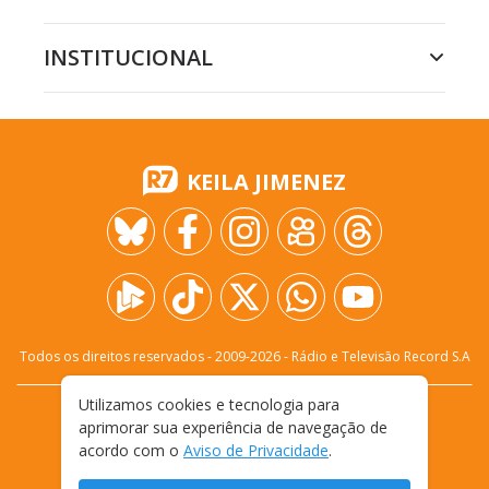
INSTITUCIONAL
KEILA JIMENEZ
Todos os direitos reservados - 2009-
2026
- Rádio e Televisão Record S.A
Utilizamos cookies e tecnologia para
CARREIRA
FALE CONOSCO
PRIVACIDADE
aprimorar sua experiência de navegação de
TERMOS E CONDIÇÕES DE USO
acordo com o
Aviso de Privacidade
.