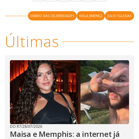
i
DIÁRIO DAS CELEBRIDADES
KEILA JIMENEZ
JULIO IGLESIAS
d
Últimas
e
o
DO R7
/
28/07/2026
Maisa e Memphis: a internet já