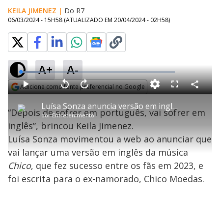
KEILA JIMENEZ
|
Do R7
06/03/2024 - 15H58
(ATUALIZADO EM
20/04/2024 - 02H58
)
A+
A-
L
o
a
Adicione como fonte preferencial no Google
d
C
P
V
A
P
F
e
o
l
o
v
u
Opens in new window
d
m
a
l
a
l
:
Luísa Sonza anuncia versão em inglês da música Chico
p
y
t
n
l
1
“Depois de sofrer em português, vai sofrer em
a
a
ç
s
2
por
Entretenimento
r
r
a
c
.
t
1
r
l
r
5
inglês”, brincou Keila Jimenez.
i
0
1
e
1
l
s
0
e
%
h
Luísa Sonza movimentou a web ao anunciar que
e
s
n
a
g
e
r
u
g
vai lançar uma versão em inglês da música
n
u
a
d
n
o
d
Chico
, que fez sucesso entre os fãs em 2023, e
s
o
s
foi escrita para o ex-namorado, Chico Moedas.
y
M
u
d