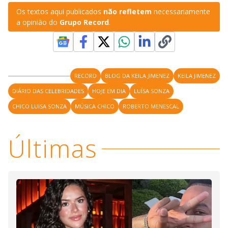
Os textos aqui publicados
não refletem
necessariamente
a opinião do
Grupo Record
.
RECORD
BLOG DA KEILA JIMENEZ
KEILA JIMENEZ
DIÁRIO DAS CELEBRIDADES
HOJE EM DIA
LUÍSA SONZA
CHICO LUISA SONZA
MÚSICA CHICO
ROBERTO MENESCAL
Últimas