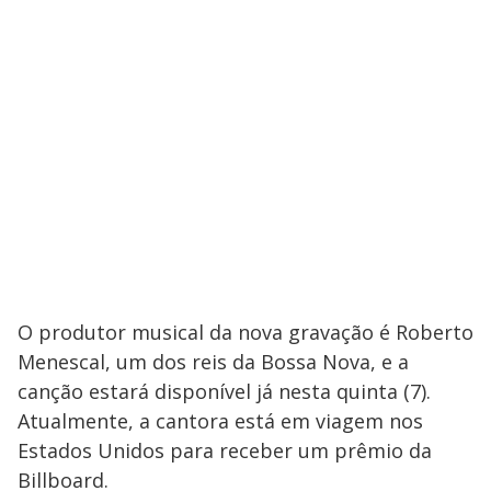
V
o
i
d
e
o
O produtor musical da nova gravação é Roberto
Menescal, um dos reis da Bossa Nova, e a
canção estará disponível já nesta quinta (7).
Atualmente, a cantora está em viagem nos
Estados Unidos para receber um prêmio da
Billboard.