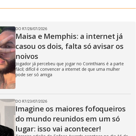
o
g
DO R7
/
28/07/2026
Maisa e Memphis: a internet já
casou os dois, falta só avisar os
noivos
Jogador já percebeu que jogar no Corinthians é a parte
fácil; difícil é convencer a internet de que uma mulher
pode ser só amiga
DO R7
/
23/07/2026
Imagine os maiores fofoqueiros
do mundo reunidos em um só
lugar: isso vai acontecer!