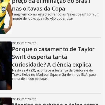
preço da eliminação do Brasil
nas oitavas da Copa
Imaginem como estão sofrendo as “selesposas” com um
monte de looks que não vão poder usar
DO R7
/
03/07/2026
Por que o casamento de Taylor
Swift desperta tanta
curiosidade? A ciência explica
Nesta sexta (3), acontece a festança da cantora e de
Travis Kelce no Madison Square Garden, nos EUA, para
cerca de 1.000 pessoas
DO R7
/
01/07/2026
Moedas na privada e folga como