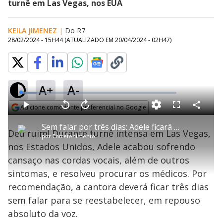
turnê em Las Vegas, nos EUA
KEILA JIMENEZ
|
Do R7
28/02/2024 - 15H44
(ATUALIZADO EM
20/04/2024 - 02H47
)
A+
A-
L
o
a
Adicione como fonte preferencial no Google
d
C
P
V
A
P
F
e
o
l
o
v
u
Opens in new window
d
m
a
l
a
l
:
Sem falar por três dias: Adele ficará em repouso após cansaço nas cordas vocais
p
y
t
n
l
1
Deu ruim! Durante turnê intensa em Las Vegas,
a
a
ç
s
0
por
Entretenimento
r
r
a
c
.
t
1
r
l
r
4
nos Estados Unidos, Adele acabou sofrendo
i
0
1
e
0
l
s
0
e
%
h
cansaço nas cordas vocais, além de outros
e
s
n
a
g
e
r
u
g
sintomas, e resolveu procurar os médicos. Por
n
u
a
d
n
o
d
recomendação, a cantora deverá ficar três dias
s
o
s
sem falar para se reestabelecer, em repouso
y
absoluto da voz.