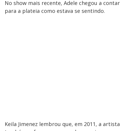
No show mais recente, Adele chegou a contar
M
V
u
d
para a plateia como estava se sentindo.
o
i
d
e
o
Keila Jimenez lembrou que, em 2011, a artista