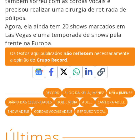
também sofreu com as cordas vocais e
precisou realizar uma cirurgia de retirada de
pólipos.
Agora, ela ainda tem 20 shows marcados em
Las Vegas e uma temporada de shows pela
frente na Europa.
Os textos aqui publicados
não refletem
necessariamente
a opinião do
Grupo Record
.
RECORD
BLOG DA KEILA JIMENEZ
KEILA JIMENEZ
DIÁRIO DAS CELEBRIDADES
HOJE EM DIA
ADELE
CANTORA ADELE
SHOW ADELE
CORDAS VOCAIS ADELE
REPOUSO VOCAL
Últimas