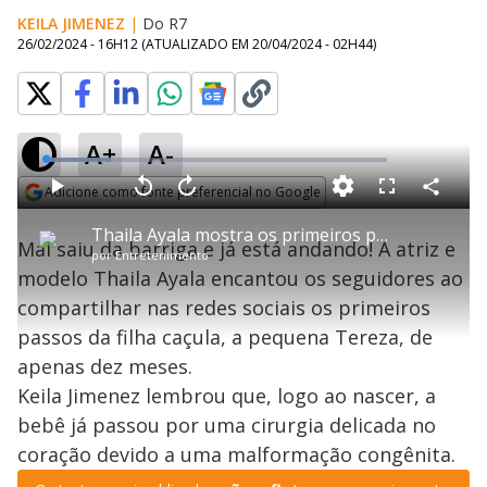
KEILA JIMENEZ
|
Do R7
26/02/2024 - 16H12
(ATUALIZADO EM
20/04/2024 - 02H44
)
A+
A-
L
o
a
Adicione como fonte preferencial no Google
d
C
P
V
A
P
F
e
o
l
o
v
u
Opens in new window
d
m
a
l
a
l
:
Thaila Ayala mostra os primeiros passos da filha de apenas dez meses
p
y
t
n
l
1
Mal saiu da barriga e já está andando! A atriz e
a
a
ç
s
9
por
Entretenimento
r
r
a
c
.
t
1
r
l
r
1
modelo Thaila Ayala encantou os seguidores ao
i
0
1
e
9
l
s
0
e
%
h
compartilhar nas redes sociais os primeiros
e
s
n
a
g
e
r
u
g
passos da filha caçula, a pequena Tereza, de
n
u
a
d
n
o
d
apenas dez meses.
s
o
s
Keila Jimenez lembrou que, logo ao nascer, a
y
bebê já passou por uma cirurgia delicada no
coração devido a uma malformação congênita.
M
u
d