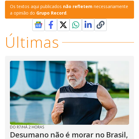
Os textos aqui publicados
não refletem
necessariamente
a opinião do
Grupo Record
.
Últimas
DO R7
/
HÁ 2 HORAS
Desumano não é morar no Brasil,