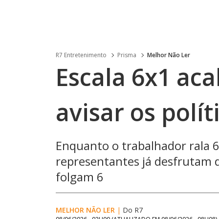
R7 Entretenimento
Prisma
Melhor Não Ler
Escala 6x1 aca
avisar os polít
Enquanto o trabalhador rala 6
representantes já desfrutam 
folgam 6
MELHOR NÃO LER
|
Do R7