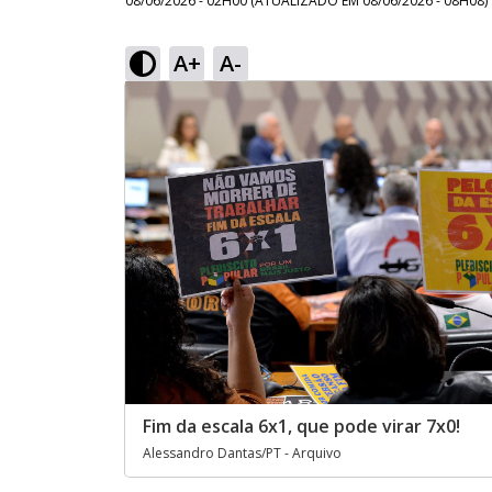
08/06/2026 - 02H00
(ATUALIZADO EM
08/06/2026 - 08H08
)
A+
A-
Fim da escala 6x1, que pode virar 7x0!
Alessandro Dantas/PT - Arquivo