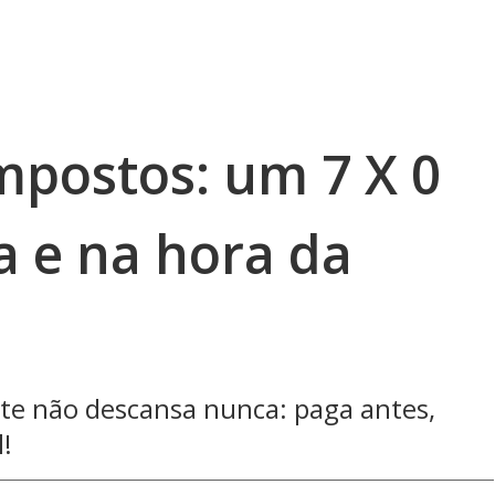
impostos: um 7 X 0
a e na hora da
nte não descansa nunca: paga antes,
l!