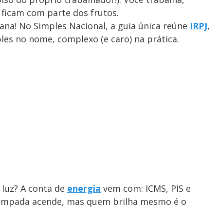
 ficam com parte dos frutos.
ana! No Simples Nacional, a guia única reúne
IRPJ
,
ples no nome, complexo (e caro) na prática.
luz? A conta de
energia
vem com: ICMS, PIS e
A lâmpada acende, mas quem brilha mesmo é o