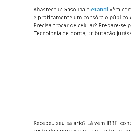
Abasteceu? Gasolina e
etanol
vêm com I
é praticamente um consórcio público 
Precisa trocar de celular? Prepare-se p
Tecnologia de ponta, tributação juráss
Recebeu seu salário? Lá vêm IRRF, cont
custo do empregador, portanto, do bol