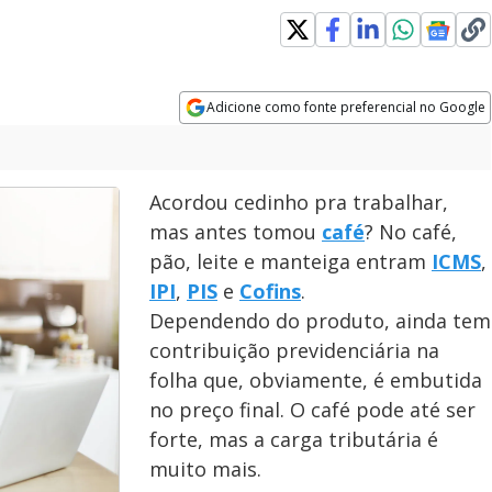
Adicione como fonte preferencial no Google
Opens in new window
Acordou cedinho pra trabalhar,
mas antes tomou
café
? No café,
pão, leite e manteiga entram
ICMS
,
IPI
,
PIS
e
Cofins
.
Dependendo do produto, ainda tem
contribuição previdenciária na
folha que, obviamente, é embutida
no preço final. O café pode até ser
forte, mas a carga tributária é
muito mais.