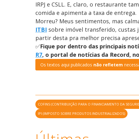
IRPJ e CSLL. E, claro, o restaurante t
comida e apimenta a taxa de entrega.
Morreu? Meus sentimentos, mas calma 
ITBI
sobre imóvel transferido, custas ju
partir desta pra melhor precisa apres
✅
Fique por dentro das principais not
R7
, o portal de notícias da Record, 
Os textos aqui publicados
não refletem
necessa
COFINS (CONTRIBUIÇÃO PARA O FINANCIAMENTO DA SEGURI
IPI (IMPOSTO SOBRE PRODUTOS INDUSTRIALIZADOS)