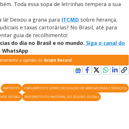
ambém. Toda essa sopa de letrinhas tempera a sua
lá! Deixou a grana para
ITCMD
sobre herança,
diciais e taxas cartorárias? No Brasil, até para
entar guia de recolhimento!
ícias do dia no Brasil e no mundo.
Siga o canal do
no WhatsApp
riamente a opinião do
Grupo Record
.
IMPOSTOS
ICMS (IMPOSTO SOBRE CIRCULAÇÃO DE MERCADORIAS E SERVIÇOS)
DADE SOCIAL)
INSS (INSTITUTO NACIONAL DO SEGURO SOCIAL)