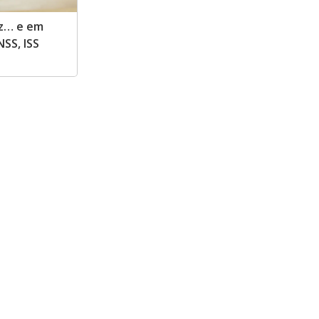
uz… e em
NSS, ISS