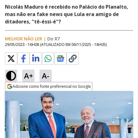
Nicolás Maduro é recebido no Palácio do Planalto,
mas não era fake news que Lula era amigo de
ditadores, "tê-éssi-é"?
MELHOR NÃO LER
|
Do R7
29/05/2023 - 16H08
(ATUALIZADO EM
06/11/2025 - 18H05
)
A+
A-
Adicione como fonte preferencial no Google
Opens in new window