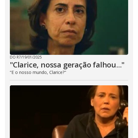
DO R7
/
19/01/2025
"Clarice, nossa geração falhou..."
“E o nosso mundo, Clarice?"