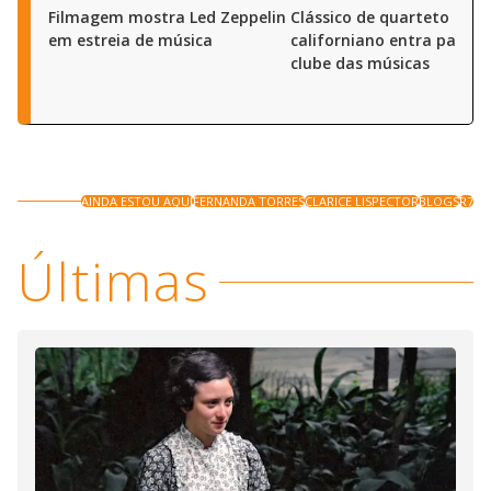
Filmagem mostra Led Zeppelin
Clássico de quarteto
em estreia de música
californiano entra para s
clube das músicas
AINDA ESTOU AQUI
FERNANDA TORRES
CLARICE LISPECTOR
BLOGS
R7
Últimas