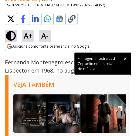
19/01/2025 - 13H34
(ATUALIZADO EM
19/01/2025 - 14H57
)
A+
A-
Loaded
:
100.00%
Adicione como fonte preferencial no Google
Ativar
Som
Opens in new window
Filmagem mostra Led
Fernanda Montenegro escreve a Clarice
Zeppelin em estreia
de música
Lispector em 1968, no auge da ditadura militar.
VEJA TAMBÉM