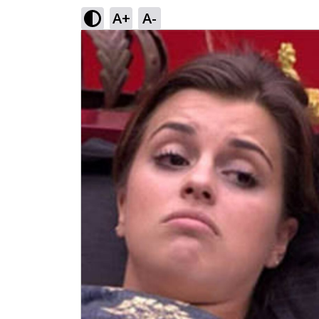
A+
A-