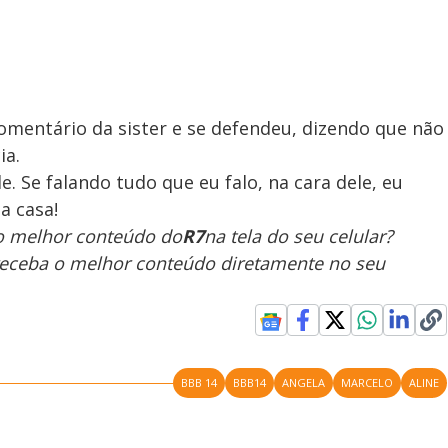
omentário da sister e se defendeu, dizendo que não
ia.
e. Se falando tudo que eu falo, na cara dele, eu
a casa!
 o melhor conteúdo do
R7
na tela do seu celular?
receba o melhor conteúdo diretamente no seu
BBB 14
BBB14
ANGELA
MARCELO
ALINE