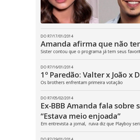
DO R7
/
17/01/2014
Amanda afirma que não te
Sister contou que o programa já tem seus favori
DO R7
/
16/01/2014
1º Paredão: Valter x João x 
Os brothers enfrentam primeira votação
DO R7
/
05/02/2014
Ex-BBB Amanda fala sobre 
“Estava meio enjoada”
Em entrevista a jornal, ruiva diz que Playboy ser
DO R7
/
29/01/2014