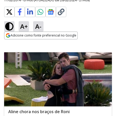
11/02/2014 - 07H00
(ATUALIZADO EM
26/02/2024 - 21H09
)
A+
A-
Adicione como fonte preferencial no Google
Opens in new window
Aline chora nos braços de Roni