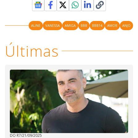
ALINE
VANESSA
AMIGA
BBB
BBB14
AMOR
ANJO
Últimas
DO R7
/
21/09/2025