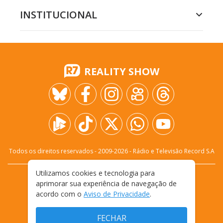
INSTITUCIONAL
REALITY SHOW
Todos os direitos reservados - 2009-
2026
- Rádio e Televisão Record S.A
Utilizamos cookies e tecnologia para
CARREIRA
FALE CONOSCO
PRIVACIDADE
aprimorar sua experiência de navegação de
TERMOS E CONDIÇÕES DE USO
acordo com o
Aviso de Privacidade
.
FECHAR