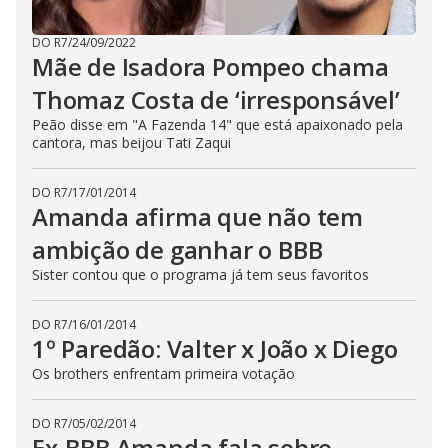
DO R7
/
24/09/2022
Mãe de Isadora Pompeo chama
Thomaz Costa de ‘irresponsável’
Peão disse em "A Fazenda 14" que está apaixonado pela
cantora, mas beijou Tati Zaqui
DO R7
/
17/01/2014
Amanda afirma que não tem
ambição de ganhar o BBB
Sister contou que o programa já tem seus favoritos
DO R7
/
16/01/2014
1º Paredão: Valter x João x Diego
Os brothers enfrentam primeira votação
DO R7
/
05/02/2014
Ex-BBB Amanda fala sobre