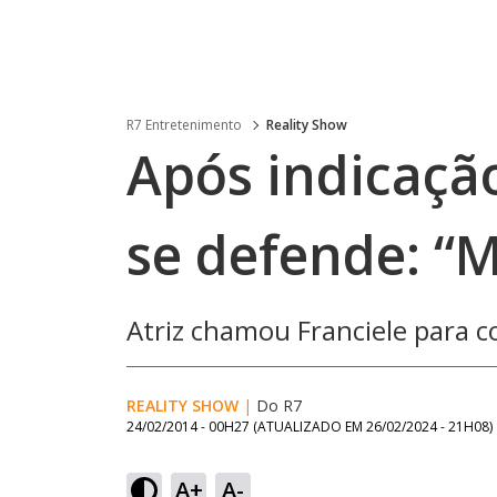
R7 Entretenimento
Reality Show
Após indicaçã
se defende: “M
Atriz chamou Franciele para c
REALITY SHOW
|
Do R7
24/02/2014 - 00H27
(ATUALIZADO EM
26/02/2024 - 21H08
)
A+
A-