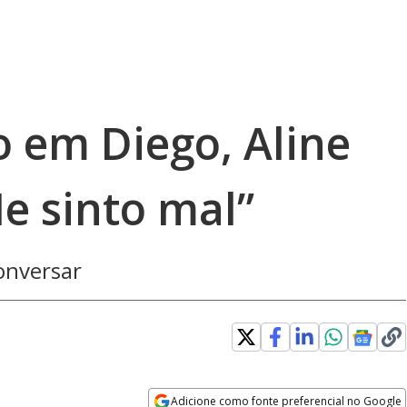
o em Diego, Aline
e sinto mal”
onversar
Adicione como fonte preferencial no Google