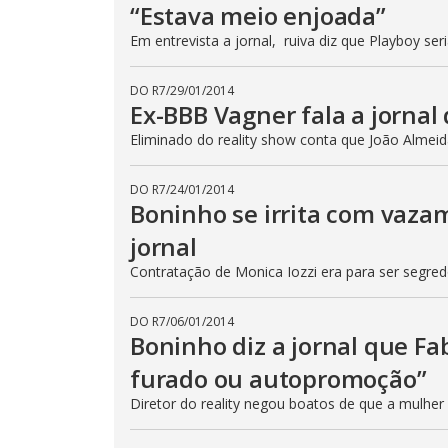
“Estava meio enjoada”
Em entrevista a jornal, ruiva diz que Playboy ser
DO R7
/
29/01/2014
Ex-BBB Vagner fala a jornal
Eliminado do reality show conta que João Almei
DO R7
/
24/01/2014
Boninho se irrita com vazam
jornal
Contratação de Monica Iozzi era para ser segred
DO R7
/
06/01/2014
Boninho diz a jornal que Fa
furado ou autopromoção”
Diretor do reality negou boatos de que a mulher 