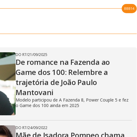
BBB14
DO R7
/
21/09/2025
De romance na Fazenda ao
Game dos 100: Relembre a
trajetória de João Paulo
Mantovani
Modelo participou de A Fazenda 8, Power Couple 5 e fez
o Game dos 100 ainda em 2025
DO R7
/
24/09/2022
Mãe de Isadora Pompeo chama