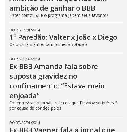
ambição de ganhar o BBB
Sister contou que o programa já tem seus favoritos
DO R7
/
16/01/2014
1º Paredão: Valter x João x Diego
Os brothers enfrentam primeira votação
DO R7
/
05/02/2014
Ex-BBB Amanda fala sobre
suposta gravidez no
confinamento: “Estava meio
enjoada”
Em entrevista a jornal, ruiva diz que Playboy seria “rara”
por causa da cor dos pelos
DO R7
/
29/01/2014
Ex-BBB Vagner fala a jornal que