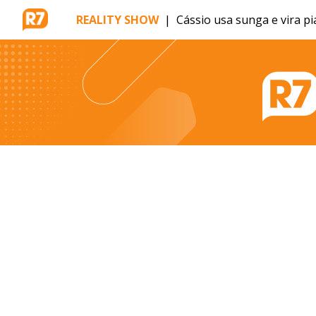
REALITY SHOW
|
Cássio usa sunga e vira p
MENU
BRASÍLIA
ENTRETÊ
ESPORTES