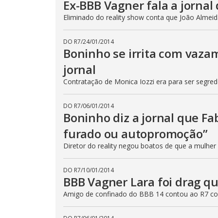
Ex-BBB Vagner fala a jornal
Eliminado do reality show conta que João Almei
DO R7
/
24/01/2014
Boninho se irrita com vazam
jornal
Contratação de Monica Iozzi era para ser segred
DO R7
/
06/01/2014
Boninho diz a jornal que Fa
furado ou autopromoção”
Diretor do reality negou boatos de que a mulher 
DO R7
/
10/01/2014
BBB Vagner Lara foi drag que
Amigo de confinado do BBB 14 contou ao R7 co