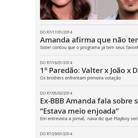
DO R7
/
17/01/2014
Amanda afirma que não te
Sister contou que o programa já tem seus favori
DO R7
/
16/01/2014
1º Paredão: Valter x João x 
Os brothers enfrentam primeira votação
DO R7
/
05/02/2014
Ex-BBB Amanda fala sobre 
“Estava meio enjoada”
Em entrevista a jornal, ruiva diz que Playboy ser
DO R7
/
29/01/2014