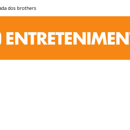
iada dos brothers
JR 24H
RECORD
RECORD NEWS