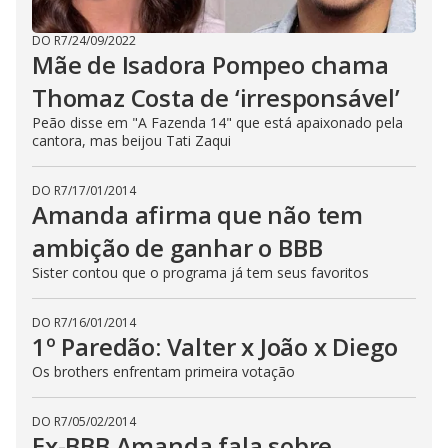
DO R7
/
24/09/2022
Mãe de Isadora Pompeo chama
Thomaz Costa de ‘irresponsável’
Peão disse em "A Fazenda 14" que está apaixonado pela
cantora, mas beijou Tati Zaqui
DO R7
/
17/01/2014
Amanda afirma que não tem
ambição de ganhar o BBB
Sister contou que o programa já tem seus favoritos
DO R7
/
16/01/2014
1º Paredão: Valter x João x Diego
Os brothers enfrentam primeira votação
DO R7
/
05/02/2014
Ex-BBB Amanda fala sobre