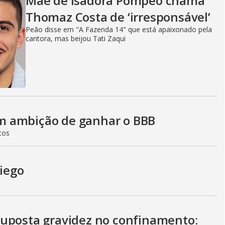
Mãe de Isadora Pompeo chama
Thomaz Costa de ‘irresponsável’
Peão disse em "A Fazenda 14" que está apaixonado pela
cantora, mas beijou Tati Zaqui
m ambição de ganhar o BBB
tos
Diego
suposta gravidez no confinamento: