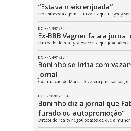
“Estava meio enjoada”
Em entrevista a jornal, ruiva diz que Playboy ser
DO R7
/
29/01/2014
Ex-BBB Vagner fala a jornal
Eliminado do reality show conta que João Almei
DO R7
/
24/01/2014
Boninho se irrita com vazam
jornal
Contratação de Monica Iozzi era para ser segred
DO R7
/
06/01/2014
Boninho diz a jornal que Fa
furado ou autopromoção”
Diretor do reality negou boatos de que a mulher 