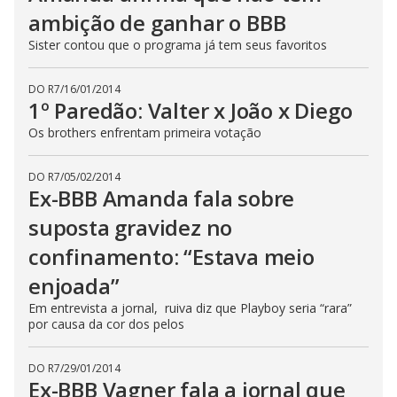
ambição de ganhar o BBB
Sister contou que o programa já tem seus favoritos
DO R7
/
16/01/2014
1º Paredão: Valter x João x Diego
Os brothers enfrentam primeira votação
DO R7
/
05/02/2014
Ex-BBB Amanda fala sobre
suposta gravidez no
confinamento: “Estava meio
enjoada”
Em entrevista a jornal, ruiva diz que Playboy seria “rara”
por causa da cor dos pelos
DO R7
/
29/01/2014
Ex-BBB Vagner fala a jornal que